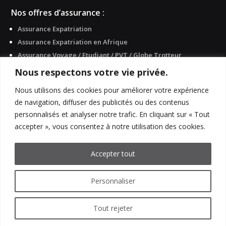
Nos offres d’assurance :
Assurance Expatriation
Assurance Expatriation en Afrique
Assurance Voyage / Etudiant / PVT / Globe Trotteur
Assurance Voyage d’affaires / Séminaires
Nous respectons votre vie privée.
Assurance étrangers en France / Visa Schengen
Nous utilisons des cookies pour améliorer votre expérience
English
de navigation, diffuser des publicités ou des contenus
Assurance Français en France
personnalisés et analyser notre trafic. En cliquant sur « Tout
accepter », vous consentez à notre utilisation des cookies.
–
–
Mentions légales
Politique de confidentialité
FAQ
Accepter tout
Site créé et développé avec ♥ par
Les Trafiquantes
® by
Personnaliser
Jabuzze – 2023/2026
Tout rejeter