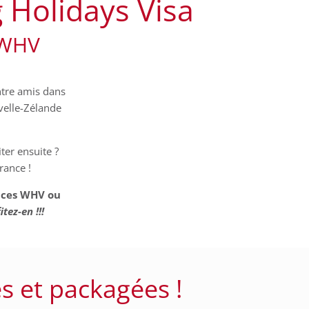
 Holidays Visa
 WHV
ntre amis dans
velle-Zélande
ter ensuite ?
rance !
ances WHV ou
itez-en !!!
s et packagées !