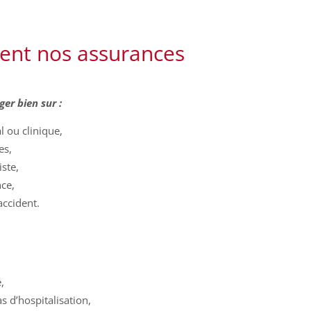
ent nos assurances
ger bien sur :
l ou clinique,
es,
iste,
nce,
accident.
,
s d’hospitalisation,