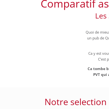
Comparatif as
Les
Quoi de mieux
un pub de Qu
Ca y est vou
C’est 
Ca tombe bi
PVT qui 
Notre selection