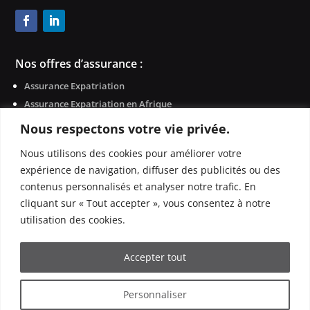
Nos offres d’assurance :
Assurance Expatriation
Assurance Expatriation en Afrique
Assurance Voyage / Etudiant / PVT / Globe Trotteur
Nous respectons votre vie privée.
Assurance Voyage d’affaires / Séminaires
Nous utilisons des cookies pour améliorer votre
Assurance étrangers en France / Visa Schengen
expérience de navigation, diffuser des publicités ou des
English
contenus personnalisés et analyser notre trafic. En
Assurance Français en France
cliquant sur « Tout accepter », vous consentez à notre
utilisation des cookies.
–
–
Mentions légales
Politique de confidentialité
FAQ
Accepter tout
Site créé et développé avec ♥ par
Les Trafiquantes
® by
Personnaliser
Jabuzze – 2023/2026